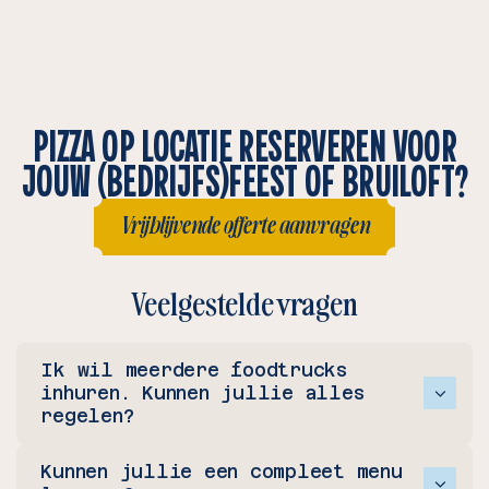
PIZZA OP LOCATIE RESERVEREN VOOR
JOUW (BEDRIJFS)FEEST OF BRUILOFT?
Vrijblijvende offerte aanvragen
Vrijblijvende offerte aanvragen
Veelgestelde vragen
Ik wil meerdere foodtrucks
inhuren. Kunnen jullie alles
regelen?
Jazeker! Als je een mini foodtruck
Kunnen jullie een compleet menu
festival wil organiseren op je evenement