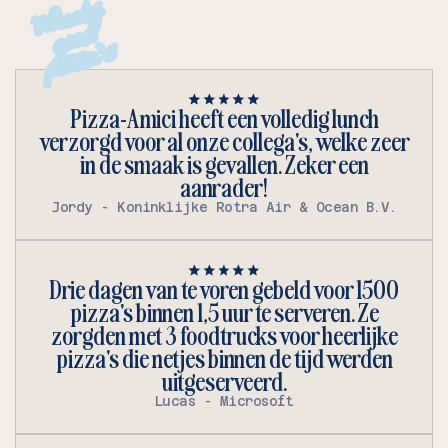
W
h
e
el
y
g
o
o
d
pizza's
Pizza-Amici heeft een volledig lunch
verzorgd voor al onze collega's, welke zeer
in de smaak is gevallen. Zeker een
aanrader!
Jordy - Koninklijke Rotra Air & Ocean B.V.
Drie dagen van te voren gebeld voor 1500
pizza's binnen 1,5 uur te serveren. Ze
zorgden met 3 foodtrucks voor heerlijke
pizza's die netjes binnen de tijd werden
uitgeserveerd.
Lucas - Microsoft