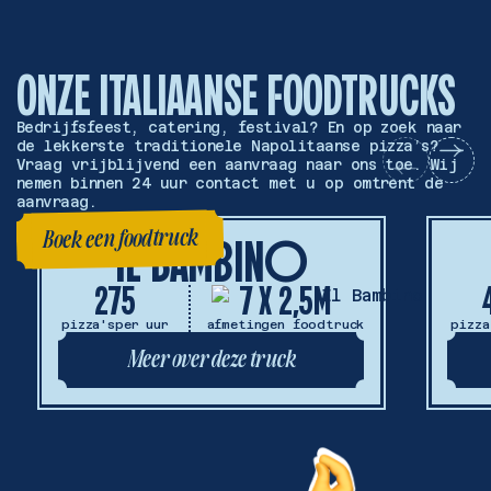
ONZE ITALIAANSE FOODTRUCKS
Bedrijfsfeest, catering, festival? En op zoek naar
de lekkerste traditionele Napolitaanse pizza’s?
Vraag vrijblijvend een aanvraag naar ons toe. Wij
nemen binnen 24 uur contact met u op omtrent de
aanvraag.
Boek een foodtruck
IL BAMBINO
Boek een foodtruck
275
7 X 2,5M
pizza's
per uur
afmetingen foodtruck
pizza
Meer over deze truck
Meer over deze truck