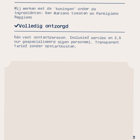
Wij werken met de ‘koningen’ onder de
ingrediënten: San Marzano tomaten en Parmigiano
Reggiano
Volledig ontzorgd
Eén vast contactpersoon. Inclusief servies en 2,5
uur gespecialiseerd eigen personeel. Transparant
tarief zonder opstartkosten.
VAN MASSA TOT MAATWERK
Wij hebben een flinke dosis ervaring op
evenementen die sterk uiteenlopen, van
festivals zoals Awakenings en Paaspop tot
zakelijke events voor organisaties als Porsche