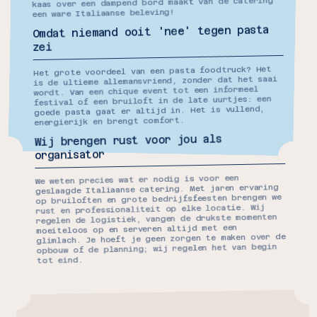
kaas over een dampend bord maakt van de catering
een ware Italiaanse beleving!
Omdat niemand ooit 'nee' tegen pasta
De snelste
zei
foodtruck van
Nederland!
Het grote voordeel van een pasta foodtruck? Het
is de ultieme allemansvriend, zonder dat het saai
wordt. Van een chique event tot een informeel
festival of een bruiloft in de late uurtjes: een
goede pasta gaat er altijd in. Het is vullend,
energierijk en brengt comfort.
Wij brengen rust voor jou als
organisator
We weten precies wat er nodig is voor een
geslaagde Italiaanse catering. Met jaren ervaring
op bruiloften en grote bedrijfsfeesten brengen we
rust en professionaliteit op elke locatie. Wij
regelen de logistiek, vangen de drukste momenten
moeiteloos op en serveren altijd met een
glimlach. Je hoeft je geen zorgen te maken over de
opbouw of de planning; wij regelen het van begin
tot eind.