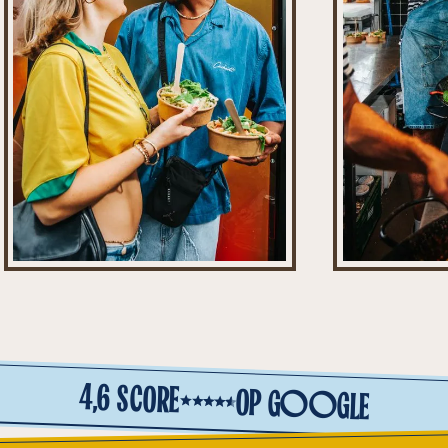
4,6 SC
O
RE
OP
GOOGLE