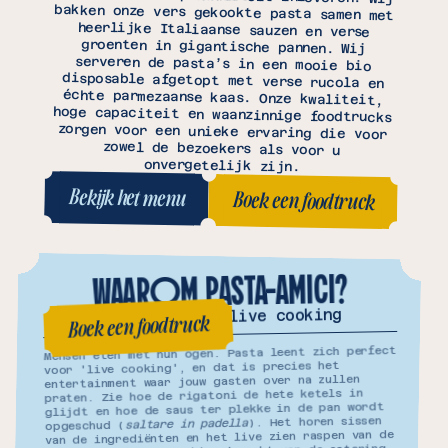
BEDRIJFSEVENEMENTEN
onvergetelijk zijn.
Bekijk het menu
Boek een foodtruck
Bekijk het menu
Boek een foodtruck
WAAROM PASTA-AMICI?
De gezelligheid van live cooking
Boek een foodtruck
Boek een foodtruck
Mensen eten met hun ogen. Pasta leent zich perfect
voor 'live cooking', en dat is precies het
entertainment waar jouw gasten over na zullen
praten. Zie hoe de rigatoni de hete ketels in
glijdt en hoe de saus ter plekke in de pan wordt
). Het horen sissen
saltare in padella
opgeschud (
van de ingrediënten en het live zien raspen van de