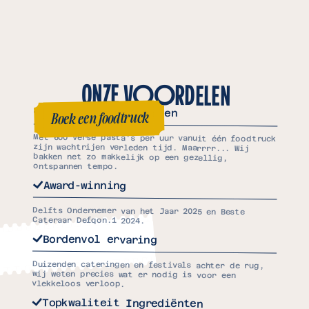
ONZE
VOORDELEN
Geen lange wachtrijen
Boek een foodtruck
Boek een foodtruck
Met 600 verse pasta's per uur vanuit één foodtruck
zijn wachtrijen verleden tijd. Maarrrr... Wij
bakken net zo makkelijk op een gezellig,
ontspannen tempo.
Award-winning
Delfts Ondernemer van het Jaar 2025 en Beste
Cateraar Defqon.1 2024.
Bordenvol ervaring
Duizenden cateringen en festivals achter de rug,
wij weten precies wat er nodig is voor een
vlekkeloos verloop.
Topkwaliteit Ingrediënten