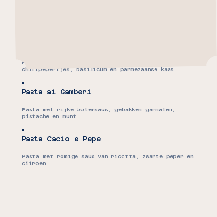
Boek een foodtruck
Pasta met basilicum-pesto, room, extra vergine
olijfolie, spinazie, basilicum, parmezaanse kaas
Pasta all'Arrabbiata
Pasta met gepelde tomaten, knoflook,
chilipepertjes, basilicum en parmezaanse kaas
Pasta ai Gamberi
Pasta met rijke botersaus, gebakken garnalen,
pistache en munt
Pasta Cacio e Pepe
Pasta met romige saus van ricotta, zwarte peper en
citroen