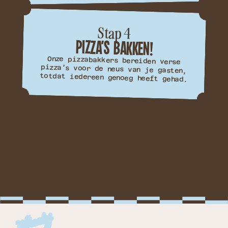
Stap 4
PIZZA’S BAKKEN!
Onze pizzabakkers bereiden verse
pizza’s voor de neus van je gasten,
totdat iedereen genoeg heeft gehad.
W
h
e
el
y
g
o
o