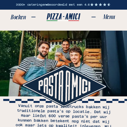
3000+ cateringen
Beoordeeld met een 4.6
Menu
Boeken
Sluit
FESTIVALS & EVENTS
Vanuit onze pasta foodtrucks bakken wij
traditionele pasta’s op locatie. Dat wij
maar liefst 600 verse pasta’s per uur
kunnen bakken betekent nog niet dat wij
ook maar iets op kwaliteit inleveren. Wij
bakken onze vers gekookte pasta samen met
heerlijke Italiaanse sauzen en verse
groenten in gigantische pannen. Wij
serveren de pasta’s in een mooie bio
disposable afgetopt met verse rucola en
échte parmezaanse kaas. Onze kwaliteit,
hoge capaciteit en waanzinnige foodtrucks
zorgen voor een unieke ervaring die voor
zowel de bezoekers als voor u